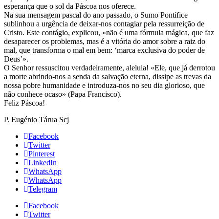
esperança que o sol da Páscoa nos oferece.
Na sua mensagem pascal do ano passado, o Sumo Pontífice
sublinhou a urgência de deixar-nos contagiar pela ressurreição de
Cristo. Este contágio, explicou, «não é uma fórmula mágica, que faz
desaparecer os problemas, mas é a vitória do amor sobre a raiz do
mal, que transforma o mal em bem: ‘marca exclusiva do poder de
Deus’».
O Senhor ressuscitou verdadeiramente, aleluia! «Ele, que já derrotou
a morte abrindo-nos a senda da salvação eterna, dissipe as trevas da
nossa pobre humanidade e introduza-nos no seu dia glorioso, que
não conhece ocaso» (Papa Francisco).
Feliz Páscoa!
P. Eugénio Tárua Scj
Facebook
Twitter
Pinterest
LinkedIn
WhatsApp
WhatsApp
Telegram
Facebook
Twitter