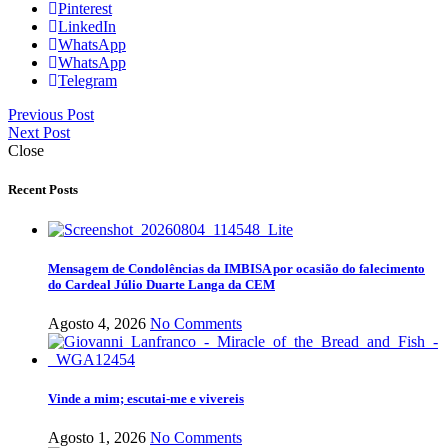
Pinterest
LinkedIn
WhatsApp
WhatsApp
Telegram
Previous Post
Next Post
Close
Recent Posts
Mensagem de Condolências da IMBISA por ocasião do falecimento
do Cardeal Júlio Duarte Langa da CEM
Agosto 4, 2026
No Comments
Vinde a mim; escutai-me e vivereis
Agosto 1, 2026
No Comments