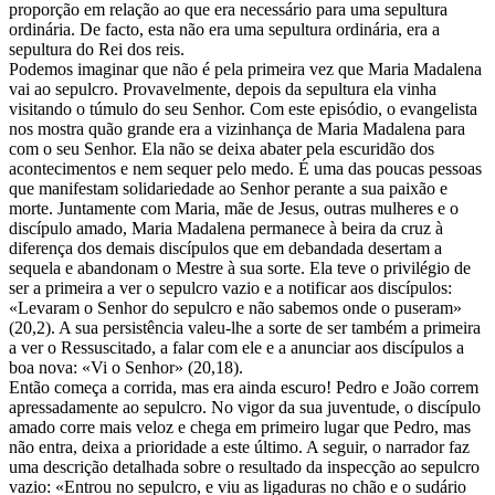
proporção em relação ao que era necessário para uma sepultura
ordinária. De facto, esta não era uma sepultura ordinária, era a
sepultura do Rei dos reis.
Podemos imaginar que não é pela primeira vez que Maria Madalena
vai ao sepulcro. Provavelmente, depois da sepultura ela vinha
visitando o túmulo do seu Senhor. Com este episódio, o evangelista
nos mostra quão grande era a vizinhança de Maria Madalena para
com o seu Senhor. Ela não se deixa abater pela escuridão dos
acontecimentos e nem sequer pelo medo. É uma das poucas pessoas
que manifestam solidariedade ao Senhor perante a sua paixão e
morte. Juntamente com Maria, mãe de Jesus, outras mulheres e o
discípulo amado, Maria Madalena permanece à beira da cruz à
diferença dos demais discípulos que em debandada desertam a
sequela e abandonam o Mestre à sua sorte. Ela teve o privilégio de
ser a primeira a ver o sepulcro vazio e a notificar aos discípulos:
«Levaram o Senhor do sepulcro e não sabemos onde o puseram»
(20,2). A sua persistência valeu-lhe a sorte de ser também a primeira
a ver o Ressuscitado, a falar com ele e a anunciar aos discípulos a
boa nova: «Vi o Senhor» (20,18).
Então começa a corrida, mas era ainda escuro! Pedro e João correm
apressadamente ao sepulcro. No vigor da sua juventude, o discípulo
amado corre mais veloz e chega em primeiro lugar que Pedro, mas
não entra, deixa a prioridade a este último. A seguir, o narrador faz
uma descrição detalhada sobre o resultado da inspecção ao sepulcro
vazio: «Entrou no sepulcro, e viu as ligaduras no chão e o sudário