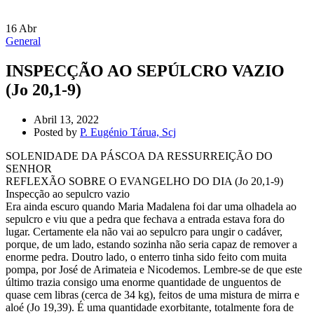
16
Abr
General
INSPECÇÃO AO SEPÚLCRO VAZIO
(Jo 20,1-9)
Abril 13, 2022
Posted by
P. Eugénio Tárua, Scj
SOLENIDADE DA PÁSCOA DA RESSURREIÇÃO DO
SENHOR
REFLEXÃO SOBRE O EVANGELHO DO DIA (Jo 20,1-9)
Inspecção ao sepulcro vazio
Era ainda escuro quando Maria Madalena foi dar uma olhadela ao
sepulcro e viu que a pedra que fechava a entrada estava fora do
lugar. Certamente ela não vai ao sepulcro para ungir o cadáver,
porque, de um lado, estando sozinha não seria capaz de remover a
enorme pedra. Doutro lado, o enterro tinha sido feito com muita
pompa, por José de Arimateia e Nicodemos. Lembre-se de que este
último trazia consigo uma enorme quantidade de unguentos de
quase cem libras (cerca de 34 kg), feitos de uma mistura de mirra e
aloé (Jo 19,39). É uma quantidade exorbitante, totalmente fora de